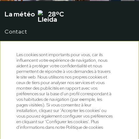
La météo
28ºC
Contact
Conditions de réservation
Les cookies sont importants pour vous, car ils
influencent votre expérience de navigation, nous
aident à protéger votre confidentialité et nous
permettent de répondre à vos demandes à travers
le site web. Nous utilisons nos propres cookies et
ceux de tiers pour analyser nos services et vous
montrer des publicités en rapport avec vos
préférences sur la base d'un profil correspondant à
vos habitudes de navigation (par exemple, les
pages visitées). Si vous consentez à leur
installation, cliquez sur 'Accepter les cookies' ou
vous pouvez également configurer vos préférences
en cliquant sur 'Configurer les cookies'. Plus
Politique de cookies
Politique de confidentialité
d'informations dans notre Politique de cookies
Mentions légales