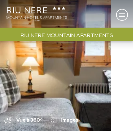
AP
RIU NERE MOUNTAIN APARTMENTS
1
5
Vue à 360º
Images