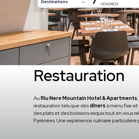
7
Destinations
VENDREDI
7 août, 2026
8 août, 2026
Home
/
Services de Riu Nere Mountain Hotel & Apartment
GASTRONOMIE LOCALE
Restauration
Au
Riu Nere Mountain Hotel & Apartments
restauration tels que des
dîners
à menu fixe et
des plats et des boissons exquis tout en vous 
Pyrénées. Une expérience culinaire particulière p