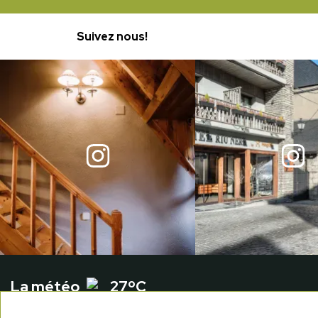
Suivez nous!
La météo
27ºC