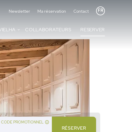
FR
Newsletter
Ma réservation
Contact
VIELHA
COLLABORATEURS
RESERVER
CODE PROMOTIONNEL
RÉSERVER