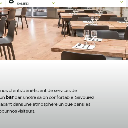
8
SAMEDI
s
/
Restauration
, nos clients bénéficient de services de
 un
bar
dans notre salon confortable. Savourez
relaxant dans une atmosphère unique dans les
our nos visiteurs.