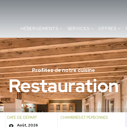
HÉBERGEMENTS
SERVICES
OFFRES
Profitez de notre cuisine
Restauration
DATE DE DÉPART
CHAMBRES ET PERSONNES
Août, 2026