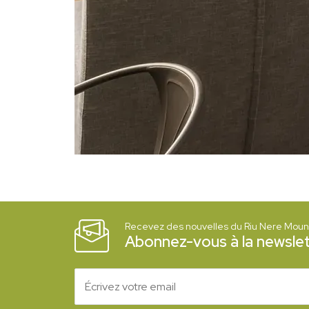
Recevez des nouvelles du Riu Nere Mount
Abonnez-vous à la newslet