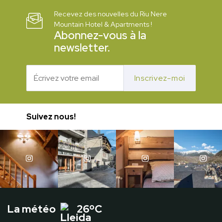
Recevez des nouvelles du Riu Nere
Mountain Hotel & Apartments !
Abonnez-vous à la
newsletter.
Inscrivez-moi
Suivez nous!
La météo
26ºC