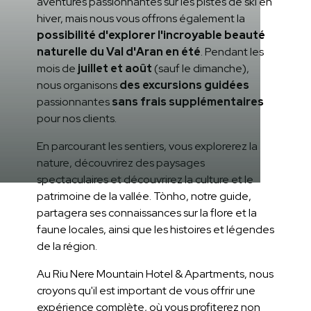
aventures passionnantes sur les pistes de ski en
hiver, mais nous vous offrons également la
possibilité d'explorer l'incroyable beauté
naturelle du Val d'Aran en été
. Pendant les
mois de
juillet et août
(sauf le dimanche),
nous organisons
des excursions guidées
passionnantes
sans frais supplémentaires
pour nos clients.
En parcourant les sentiers, vous explorerez la
nature, découvrirez des paysages
spectaculaires et découvrirez la culture et le
patrimoine de la vallée. Tònho, notre guide,
partagera ses connaissances sur la flore et la
faune locales, ainsi que les histoires et légendes
de la région.
Au Riu Nere Mountain Hotel & Apartments, nous
croyons qu'il est important de vous offrir une
expérience complète, où vous profiterez non