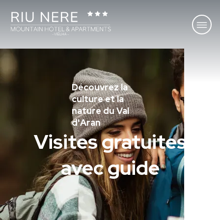
Découvrez la
culture et la
nature du Val
d'Aran
Visites gratuites
avec guide