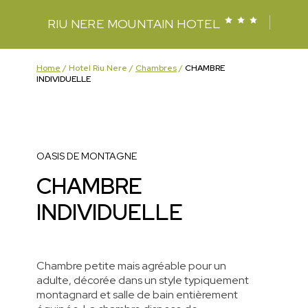
CHA
RIU NERE MOUNTAIN HOTEL
Home
/
Hotel Riu Nere
/
Chambres
/
CHAMBRE
INDIVIDUELLE
OASIS DE MONTAGNE
CHAMBRE
INDIVIDUELLE
Chambre petite mais agréable pour un
adulte, décorée dans un style typiquement
montagnard et salle de bain entièrement