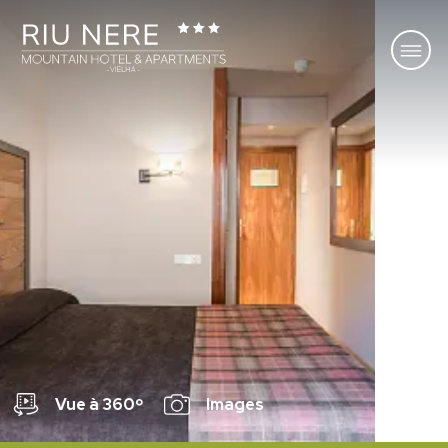
1
5
Vue à 360º
Images