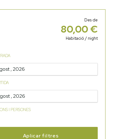
Des de
80,00 €
Habitació / night
TRADA
gost , 2026
RTIDA
gost , 2026
IONS I PERSONES
Aplicar filtres