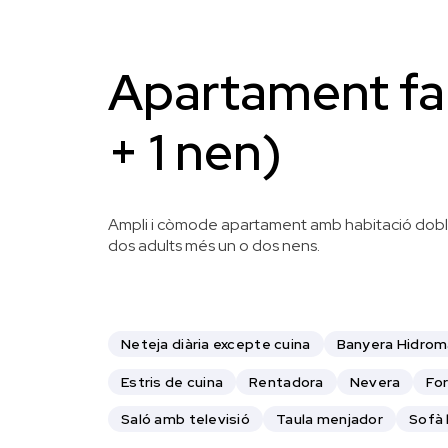
Apartament fam
+ 1 nen)
Ampli i còmode apartament amb habitació doble i
dos adults més un o dos nens.
Neteja diària excepte cuina
Banyera Hidro
Estris de cuina
Rentadora
Nevera
Fo
Saló amb televisió
Taula menjador
Sofà l