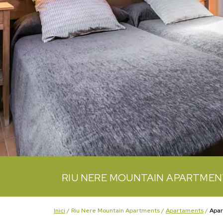
RIU NERE MOUNTAIN APARTME
Inici
/
Riu Nere Mountain Apartments
/
Apartaments
/
Apar