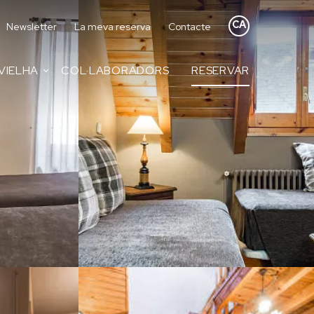
CA
Newsletter
La meva reserva
Contacte
VIELHA
COL·LABORADORS
RESERVAR