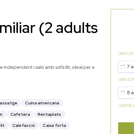
iliar (2 adults
DATA EN
7 a
ndependent i saló amb sofà llit, ideal per a
DATA SO
8 a
massatge
Cuina americana
HABITAC
rn
Cafetera
Rentaplats
lit
Calefacció
Caixa forta