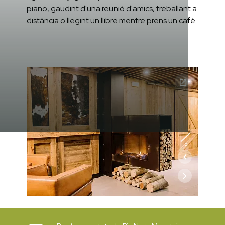
piano, gaudint d'una reunió d'amics, treballant a
distància o llegint un llibre mentre prens un cafè.
1
5