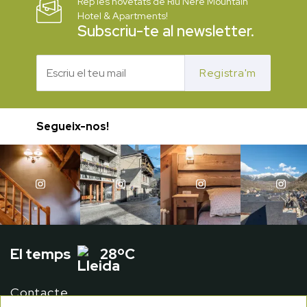
Rep les novetats de Riu Nere Mountain
Hotel & Apartments!
Subscriu-te al newsletter.
Registra'm
Segueix-nos!
El temps
28ºC
Contacte