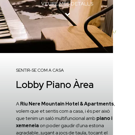
VEURE MÉS DETALLS
Inici
/
Serveis de Riu Nere Mountain Hotel & Apartments
/
Lobby Piano Àrea
SENTIR-SE COM A CASA
Lobby Piano Àrea
A
Riu Nere Mountain Hotel & Apartments
,
volem que et sentis com a casa, i és per això
que tenim un saló multifuncional amb
piano i
xemeneia
on poder gaudir d'una estona
agradable, jugant a jocs de taula, tocant el