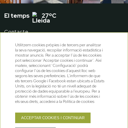
El temps
27ºC
Contacte
Condicions de reserva
Utilitzem cookies pròpies i de tercers per analitzar
la seva navegació, recopilar informació estadística i
mostrar anuncis. Per a acceptar l’ús de les cookies
pot seleccionar ‘Acceptar cookies i continuar’. Així
mateix, seleccionant ‘Configuració’ podrà
configurar l’ús de les cookies d’aquest lloc web
segons les seves preferències. L’informem de que
els tercers Google i Facebook estan ubicats a Estats
Units, on la legislació no té un nivell adequat de
protecció de dades equiparable a l’europeu. Per a
obtenir més informació sobre l’ús de les cookies i
els seus drets, accedeixi a la Política de cookies
ACCEPTAR COOKIES I CONTINUAR
Política de cookies
Política de privadesa
Nota legal
GNA Hotel Solutions
Desenvolupat per