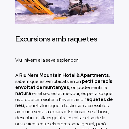
sou un esquiador amb bon nivell, que
busqueu un bon material per aprofitar al
màxim un dia d'esquí, aquesta és la vostra
gamma.
Gamma Mitjana:
Material per a
esquiadors de nivell mitjà o principiants.
Excursions amb raquetes
Pots llogar el teu
pack
que inclou botes i esquís.
També teniu l'opció de llogar el casc i els
bastons a part, per si necessiteu tot el material
Viu l'hivern a la seva esplendor!
necessari d'una jornada intensa de neu.
A
Riu Nere Mountain Hotel & Apartments
,
sabem que estem ubicats en un
petit paradís
envoltat de muntanyes
, on poder sentir la
natura
en el seu estat més pur, és per això que
us proposem visitar a l'hivern amb
raquetes de
neu
, aquells llocs que a l'estiu són accessibles
amb una senzilla excursió. Endinsar-se al bosc,
descobrir els llacs gelats i escoltar el so de la
neu caient entre els arbres sona genial, però