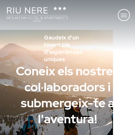
Gaudeix d'un
hivern ple
d'experiències
úniques
Coneix els nostres
col·laboradors i
submergeix-te a
l'aventura!