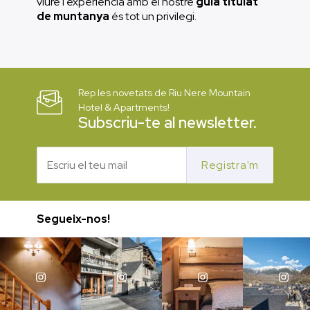
viure l'experiència amb el nostre
guia titulat
de muntanya
és tot un privilegi.
Rep les novetats de Riu Nere Mountain
Hotel & Apartments!
Subscriu-te al newsletter.
Registra'm
Segueix-nos!