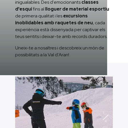
inigualables. Des d'emocionants
classes
d'esquí
fins al
lloguer de material esportiu
de primera qualitat i les
excursions
inoblidables amb raquetes de neu
, cada
experiència està dissenyada per captivar els
teus sentits i deixar-te amb records duradors.
Uneix-te a nosaltres i descobreix un món de
possibilitats a la Val d'Aran!
1
4