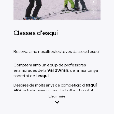
Classes d'esquí
Reserva amb nosaltres les teves classes d'esquí
Comptem amb un equip de professores
enamorades de la
Val d'Aran
, de la muntanya i
sobretot de l'
esquí
.
Després de molts anys de competició d'
esquí
alpí
, estudis universitaris i treballar a la ciutat,
han aconseguit fer de la Val d'Aran casa seva. A
Llegir més
Bodysport Ski School
t'aportaran tots els seus
coneixements tècnics d'una forma professional i
divertida :)