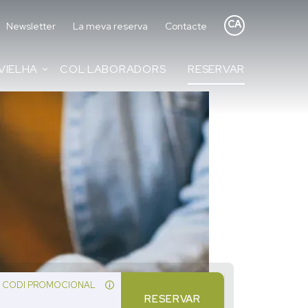
CA
Newsletter
La meva reserva
Contacte
VIELHA
COL·LABORADORS
RESERVAR
CODI PROMOCIONAL
RESERVAR