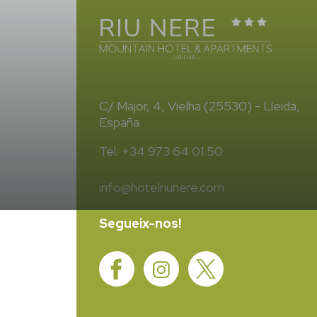
C/ Major, 4, Vielha (25530) - Lleida,
España
Tel: +34 973 64 01 50
info@hotelriunere.com
Segueix-nos!