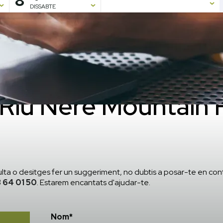
8
DISSABTE
Riu Nere Mountain 
ulta o desitges fer un suggeriment, no dubtis a posar-te en con
 64 01 50
. Estarem encantats d'ajudar-te.
Nom*