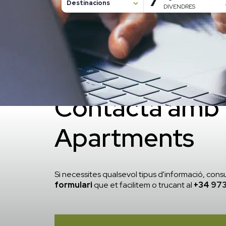
7
Destinacions
DIVENDRES
7 agost, 2026
8 agost, 2026
Inici
/
Contacte
FORMULARI DE CONTACTE
Contacta amb 
Apartments
Si necessites qualsevol tipus d'informació, cons
formulari
que et facilitem o trucant al
+34
973