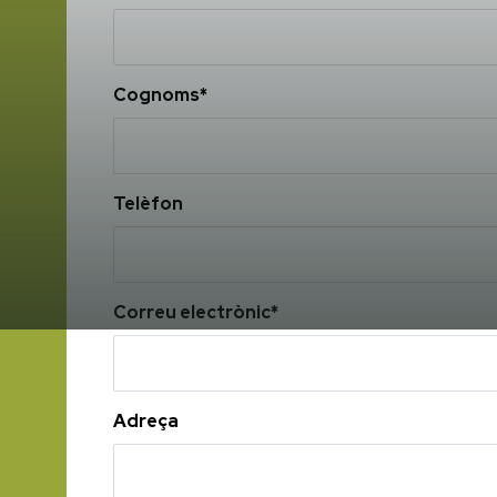
Cognoms*
Telèfon
Correu electrònic*
Adreça