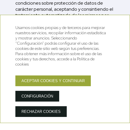
condiciones sobre protección de datos de
carácter personal, aceptando y consintiendo el
tratamiento automatizado de los mismos por
parte de
HOTEL RIU NERE S.C.P.
en la forma y
para las finalidades indicadas en la presente
Usamos cookies propias y de terceros para mejorar
nuestros servicios, recopilar información estadística
Política de Protección de Datos Personales.
y mostrar anuncios. Seleccionando
“Configuración” podrás configurar el uso de las
A través de esta Política de Privacidad le
cookies de este sitio web según tus preferencias.
informamos que las fotografías que estén
Para obtener más información sobre el uso de las
colgadas en la web son propiedad de
HOTEL
cookies y tus derechos, accede a la Política de
RIU NERE S.C.P.
, incluyendo las de los
cookies
menores, en las que, para la obtención de
estas, se ha obtenido el consentimiento previo
de los padres, tutores o representantes legales
ACEPTAR COOKIES Y CONTINUAR
mediante la firma de los formularios realizados
al efecto por los centros en los cuales los
CONFIGURACIÓN
menores forman parte. Sin embargo, los padres,
tutores o representantes de los menores, como
titulares del ejercicio de los derechos de estos,
RECHAZAR COOKIES
y siempre previo requerimiento formal por
escrito, pueden indicar la negativa al uso de la
imagen del menor; en este caso, la imagen se