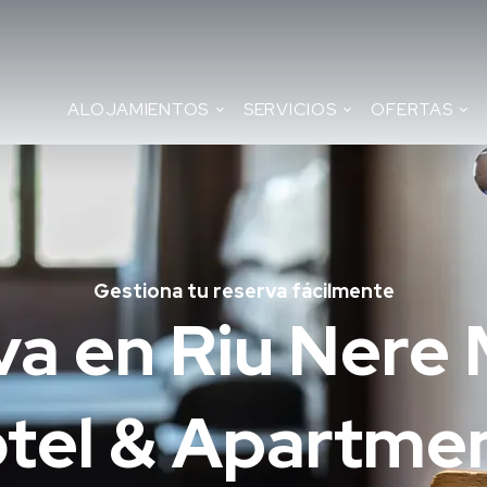
ALOJAMIENTOS
SERVICIOS
OFERTAS
Gestiona tu reserva fácilmente
va en Riu Nere
tel & Apartme