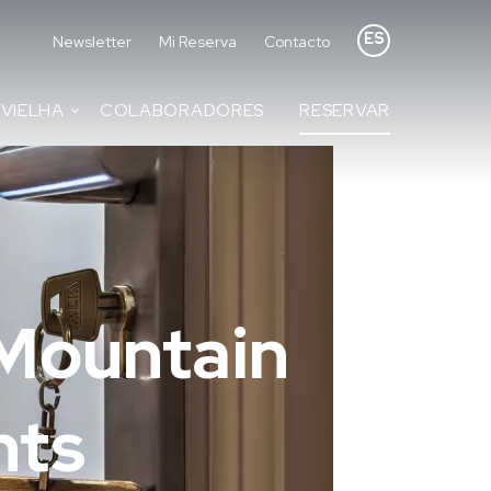
ES
Newsletter
Mi Reserva
Contacto
VIELHA
COLABORADORES
RESERVAR
 Mountain
nts