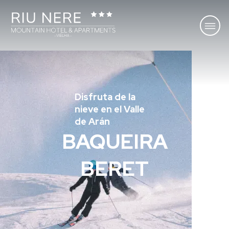
Disfruta de la
nieve en el Valle
de Arán
BAQUEIRA
BERET