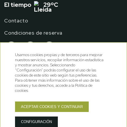
El tiempo
29ºC
Contacto
Condiciones de reserva
Usamos cookies propias y de terceros para mejorar
nuestros servicios, recopilar información estadística
y mostrar anuncios. Seleccionando
“Configuración” podrás configurar el uso de las
cookies de este sitio web según tus preferencias.
Para obtener más información sobre el uso de las
cookies y tus derechos, accede a la Política de
cookies
Política de cookies
ACEPTAR COOKIES Y CONTINUAR
Política de privacidad
Nota legal
GNA Hotel Solutions
Desarrollado por
CONFIGURACIÓN