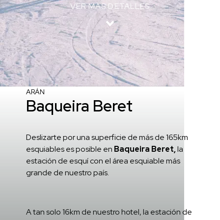
VER MÁS DETALLES
Inicio
/
Alrededores
/
Baqueira Beret
VIVE LA EXPERIENCIA DE ESQUÍ EN EL VALLE DE
ARÁN
Baqueira Beret
Deslizarte por una superficie de más de 165km
esquiables es posible en
Baqueira Beret,
la
estación de esquí con el área esquiable más
grande de nuestro país.
A tan solo 16km de nuestro hotel, la estación de