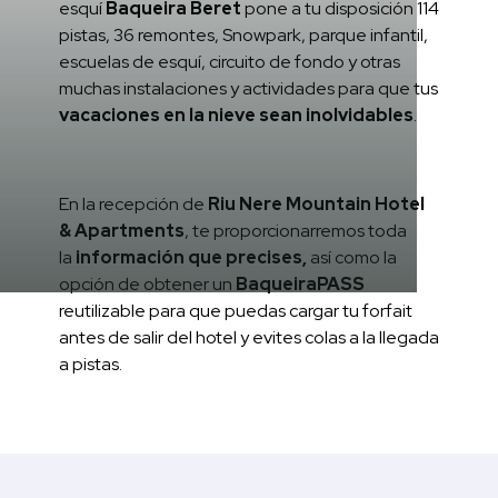
esquí
Baqueira Beret
pone a tu disposición 114
pistas, 36 remontes, Snowpark, parque infantil,
escuelas de esquí, circuito de fondo y otras
muchas instalaciones y actividades para que tus
vacaciones en la nieve sean inolvidables
.
En la recepción de
Riu Nere Mountain Hotel
& Apartments
, te proporcionarremos toda
la
información que precises,
así como la
opción de obtener un
BaqueiraPASS
reutilizable para que puedas cargar tu forfait
antes de salir del hotel y evites colas a la llegada
a pistas.