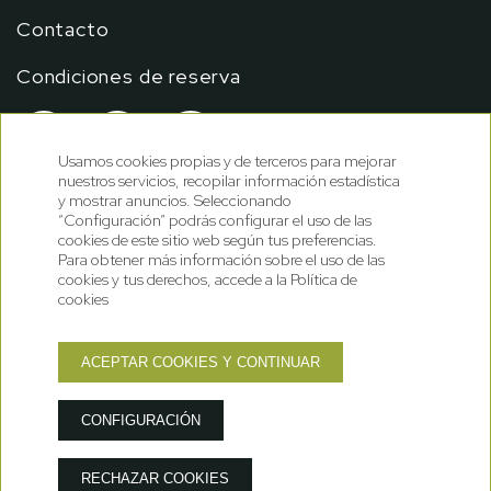
Contacto
Condiciones de reserva
Usamos cookies propias y de terceros para mejorar
nuestros servicios, recopilar información estadística
y mostrar anuncios. Seleccionando
“Configuración” podrás configurar el uso de las
cookies de este sitio web según tus preferencias.
Para obtener más información sobre el uso de las
cookies y tus derechos, accede a la Política de
cookies
ACEPTAR COOKIES Y CONTINUAR
Política de cookies
Política de privacidad
Nota legal
GNA Hotel Solutions
Desarrollado por
CONFIGURACIÓN
RECHAZAR COOKIES