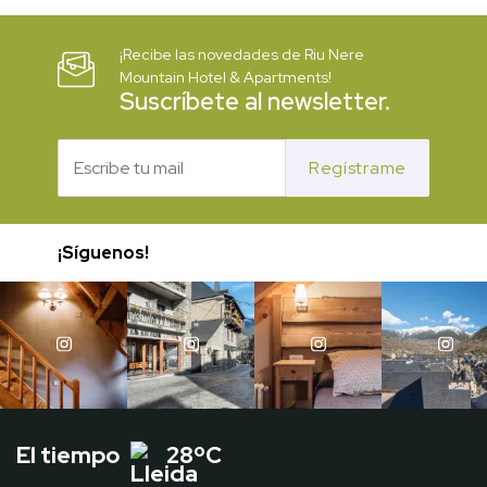
¡Recibe las novedades de Riu Nere
Mountain Hotel & Apartments!
Suscríbete al newsletter.
Regístrame
¡Síguenos!
El tiempo
28ºC