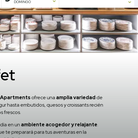
DOMINGO
/
Desayuno buffet
et
& Apartments
ofrece una
amplia variedad
de
ogur hasta embutidos, quesos y croissants recién
s frescos.
día en un
ambiente acogedor y relajante
.
ue te preparará para tus aventuras en la