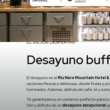
Destinos
SÁBADO
8 agosto, 2026
9 agosto, 2026
Inicio
/
Servicios de Riu Nere Mountain Hotel & Apartments
EL MEJOR DESPERTAR
Desayuno buff
El desayuno en el
Riu Nere Mountain Hotel 
opciones frescas y deliciosas, desde frutas y y
horneados. Además, disfruta de café, té y zumo
Te garantizamos un comienzo perfecto para tu 
Ven y disfruta de un
desayuno excepcional
q