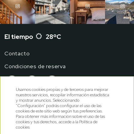
El tiempo
28ºC
Contacto
Condiciones de reserva
Usamos cookies propias y de terceros para mejorar
nuestros servicios, recopilar información estadística
y mostrar anuncios. Seleccionando
“Configuración” podrás configurar el uso de las
cookies de este sitio web según tus preferencias.
Para obtener más información sobre el uso de las
cookies y tus derechos, accede a la Política de
cookies