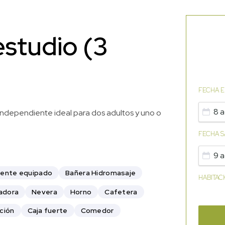
studio (3
FECHA 
8 a
ndependiente ideal para dos adultos y uno o
FECHA S
9 a
mente equipado
Bañera Hidromasaje
HABITAC
adora
Nevera
Horno
Cafetera
ción
Caja fuerte
Comedor