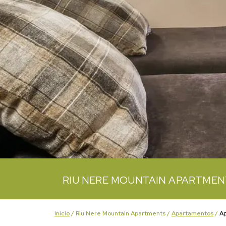
RIU NERE MOUNTAIN APARTME
Inicio
/
Riu Nere Mountain Apartments
/
Apartamentos
/
Ap